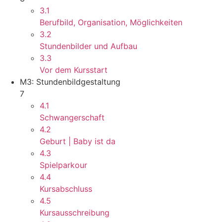
3.1
Berufbild, Organisation, Möglichkeiten
3.2
Stundenbilder und Aufbau
3.3
Vor dem Kursstart
M3: Stundenbildgestaltung
7
4.1
Schwangerschaft
4.2
Geburt | Baby ist da
4.3
Spielparkour
4.4
Kursabschluss
4.5
Kursausschreibung