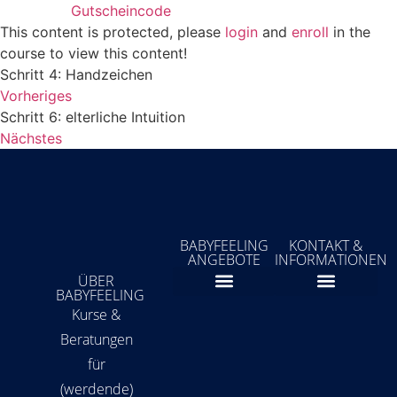
Gutscheincode
This content is protected, please
login
and
enroll
in the
course to view this content!
Schritt 4: Handzeichen
Vorheriges
Schritt 6: elterliche Intuition
Nächstes
BABYFEELING
KONTAKT &
ANGEBOTE
INFORMATIONEN
ÜBER
BABYFEELING
Fortbildungen für Fachpersonen und Eltern
Beratungstermine für Eltern | Prüfungstermine für Fachpersonen
Über mich
Meine Buchungen
Kurse &
Beratungen
für
(werdende)